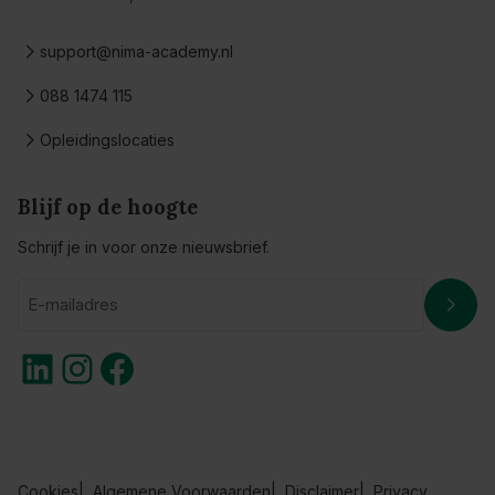
support@nima-academy.nl
088 1474 115
Opleidingslocaties
Blijf op de hoogte
Schrijf je in voor onze nieuwsbrief.
E
Aanme
-
LinkedIn
Instagram
Facebook
m
a
i
l
a
Cookies
Algemene Voorwaarden
Disclaimer
Privacy