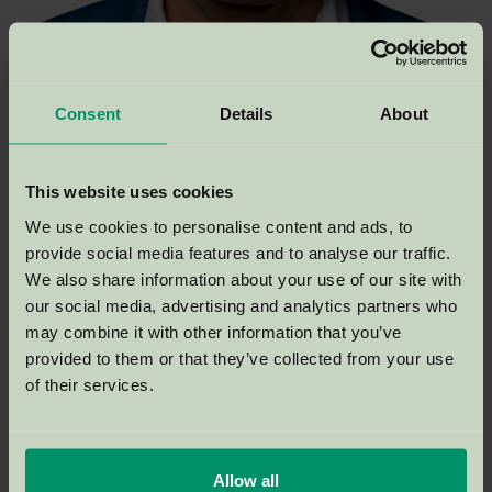
Consent
Details
About
This website uses cookies
We use cookies to personalise content and ads, to
provide social media features and to analyse our traffic.
We also share information about your use of our site with
our social media, advertising and analytics partners who
may combine it with other information that you’ve
Over NIMA Academy
provided to them or that they’ve collected from your use
Actueel en praktijkgericht
of their services.
Direct resultaat
Beste docenten: 100% vakexperts
Allow all